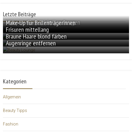
Letzte Beiträge
Wimperntusche richtig auftragen
Make-Up für Brillenträgerinnen
Frisuren mittellang
Braune Haare blond färben
Augenringe entfernen
Kategorien
Allgemein
Beauty Tipps
Fashion