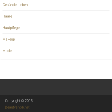
Gesünder Leben
Haare
Hautpflege
Makeup
Mode
Copyright © 2015
Beautysnob.net