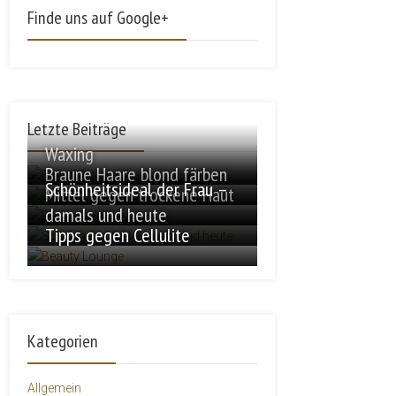
Finde uns auf Google+
Letzte Beiträge
Waxing
Braune Haare blond färben
Schönheitsideal der Frau –
Mittel gegen trockene Haut
damals und heute
Tipps gegen Cellulite
Kategorien
Allgemein